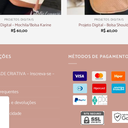
+
PROJETOS DIGITAIS
PROJETOS DIGITAIS
 Digital – Mochila/Bolsa Karine
Projeto Digital – Bolsa Shoul
R$
60,00
R$
40,00
ÇÕES
MÉTODOS DE PAGAMENT
 CRIATIVA – Inscreva-se –
Frequentes
 trocas e devoluções
 Privacidade
os