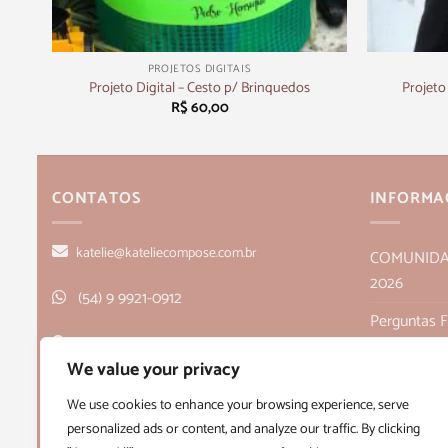
+
+
PROJETOS DIGITAIS
Projeto Digital – Cesto p/ Brinquedos
Projeto
R$
60,00
CONTATOS
INFORMA
katelie@kateliecompose.com.br
COMUNIDADE
2026
(54) 9 9921-0912
Perguntas 
Rua Alagoas, 166, sala 1, Bairro Humaitá
Política de
We value your privacy
- Bento Gonçalves, RS CEP 95705-026
Políticas de
We use cookies to enhance your browsing experience, serve
personalized ads or content, and analyze our traffic. By clicking
Quem Som