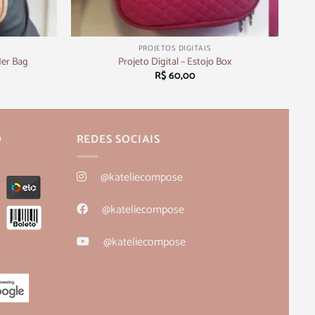
+
PROJETOS DIGITAIS
der Bag
Projeto Digital – Estojo Box
R$
60,00
O
REDES SOCIAIS
@kateliecompose
@kateliecompose
@kateliecompose