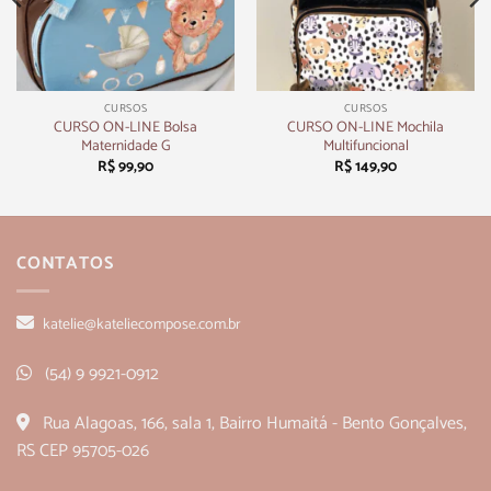
CURSOS
CURSOS
CURSO ON-LINE Bolsa
CURSO ON-LINE Mochila
Maternidade G
Multifuncional
R$
99,90
R$
149,90
CONTATOS
katelie@kateliecompose.com.br
(54) 9 9921-0912
Rua Alagoas, 166, sala 1, Bairro Humaitá - Bento Gonçalves,
RS CEP 95705-026