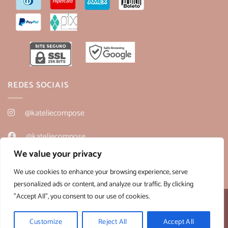
REDES SOCIAIS
@kateliecompose
@kateliecompose
We value your privacy
@kateliecompose
We use cookies to enhance your browsing experience, serve
personalized ads or content, and analyze our traffic. By clicking
"Accept All", you consent to our use of cookies.
Desenvolvido por:
B2V-Web
Copyright 2026 ©
Kateliê Composê
- CNPJ 36.430.458/0001-28
Customize
Reject All
Accept All