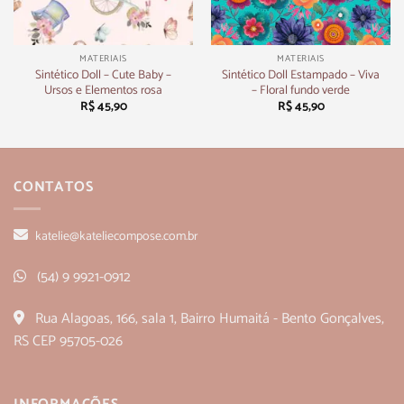
MATERIAIS
MATERIAIS
Sintético Doll – Cute Baby –
Sintético Doll Estampado – Viva
Ursos e Elementos rosa
– Floral fundo verde
R$
45,90
R$
45,90
CONTATOS
katelie@kateliecompose.com.br
(54) 9 9921-0912
Rua Alagoas, 166, sala 1, Bairro Humaitá - Bento Gonçalves,
RS CEP 95705-026