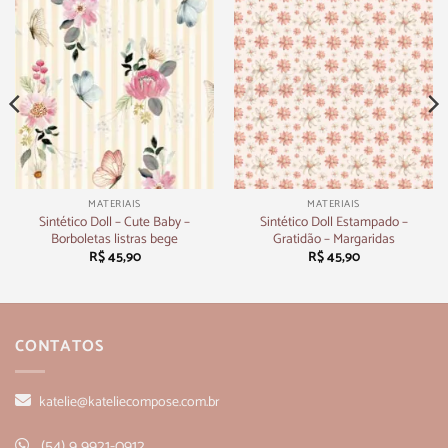
MATERIAIS
MATERIAIS
Sintético Doll – Cute Baby –
Sintético Doll Estampado –
Borboletas listras bege
Gratidão – Margaridas
R$
45,90
R$
45,90
CONTATOS
katelie@kateliecompose.com.br
(54) 9 9921-0912