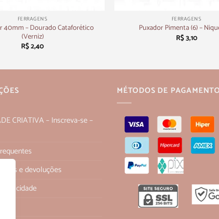
+
FERRAGENS
FERRAGENS
r 40mm – Dourado Cataforético
Puxador Pimenta (6) – Niqu
(Verniz)
R$
3,10
R$
2,40
ÇÕES
MÉTODOS DE PAGAMENT
 CRIATIVA – Inscreva-se –
Frequentes
 trocas e devoluções
 Privacidade
os