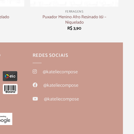
+
FERRAGENS
Puxador Menino Afro Resinado (6) –
elado
Niquelado
R$
3,90
O
REDES SOCIAIS
@kateliecompose
@kateliecompose
@kateliecompose