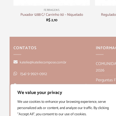
+
+
FERRAGENS
ico
Regulado
Puxador 1288 C/ Carrinho (6) – Niquelado
R$
2,10
CONTATOS
INFORMA
katelie@kateliecompose.com.br
COMUNIDADE
2026
(54) 9 9921-0912
Perguntas 
Rua Alagoas, 166, sala 1, Bairro Humaitá
Política de
We value your privacy
- Bento Gonçalves, RS CEP 95705-026
Políticas de
We use cookies to enhance your browsing experience, serve
personalized ads or content, and analyze our traffic. By clicking
Quem Som
"Accept All", you consent to our use of cookies.