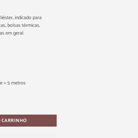
liéster, indicado para
as, bolsas térmicas,
as em geral.
e = 5 metros
O CARRINHO