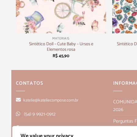
+
+
MATERIAIS
Sintético Doll – Cute Baby – Ursos e
Sintético D
Elementos rosa
R$
45,90
CONTATOS
INFORMA
katelie@kateliecompose.com.br
COMUNIDADE
2026
(54) 9 9921-0912
Perguntas 
Rua Alagoas, 166, sala 1, Bairro Humaitá
Política de
We value your privacy
- Bento Gonçalves, RS CEP 95705-026