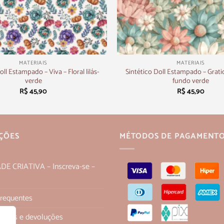
+
MATERIAIS
MATERIAIS
oll Estampado – Viva – Floral lilás-
Sintético Doll Estampado – Gratid
verde
fundo verde
R$
45,90
R$
45,90
ÇÕES
MÉTODOS DE PAGAMENT
 CRIATIVA – Inscreva-se –
Frequentes
 trocas e devoluções