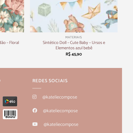
+
MATERIAIS
ão – Floral
Sintético Doll – Cute Baby – Ursos e
Elementos azul bebê
R$
45,90
O
REDES SOCIAIS
@kateliecompose
@kateliecompose
@kateliecompose