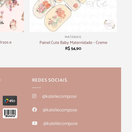
+
MATERIAIS
Ursos e
Painel Cute Baby Maternidade – Creme
R$
54,90
O
REDES SOCIAIS
@kateliecompose
@kateliecompose
@kateliecompose