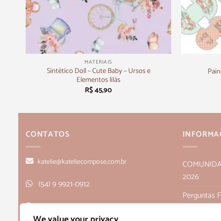
+
+
MATERIAIS
tras
Sintético Doll – Cute Baby – Ursos e
Pain
Elementos lilás
R$
45,90
CONTATOS
INFORMA
katelie@kateliecompose.com.br
COMUNIDADE
2026
(54) 9 9921-0912
Perguntas 
Rua Alagoas, 166, sala 1, Bairro Humaitá
Política de
We value your privacy
- Bento Gonçalves, RS CEP 95705-026