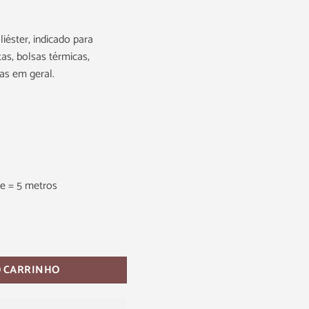
liéster, indicado para
as, bolsas térmicas,
as em geral.
e = 5 metros
O CARRINHO