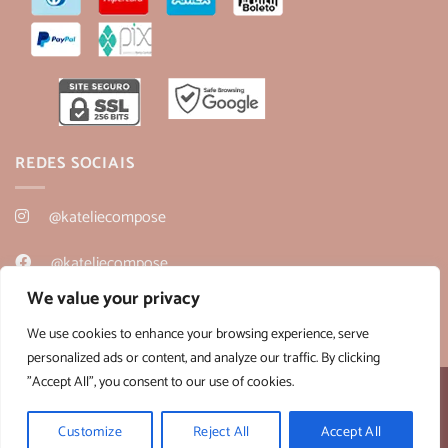
REDES SOCIAIS
@kateliecompose
@kateliecompose
We value your privacy
@kateliecompose
We use cookies to enhance your browsing experience, serve
personalized ads or content, and analyze our traffic. By clicking
"Accept All", you consent to our use of cookies.
Desenvolvido por:
B2V-Web
Copyright 2026 ©
Kateliê Composê
- CNPJ 36.430.458/0001-28
Customize
Reject All
Accept All