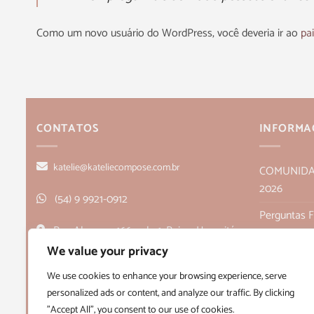
Como um novo usuário do WordPress, você deveria ir ao
pa
CONTATOS
INFORMA
katelie@kateliecompose.com.br
COMUNIDADE
2026
(54) 9 9921-0912
Perguntas 
Rua Alagoas, 166, sala 1, Bairro Humaitá
Política de
- Bento Gonçalves, RS CEP 95705-026
We value your privacy
Políticas de
We use cookies to enhance your browsing experience, serve
personalized ads or content, and analyze our traffic. By clicking
Quem Som
"Accept All", you consent to our use of cookies.