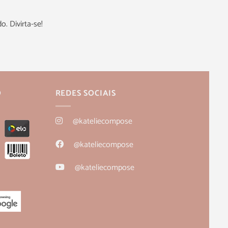
. Divirta-se!
O
REDES SOCIAIS
@kateliecompose
@kateliecompose
@kateliecompose