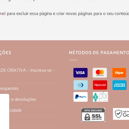
inel
para excluir essa página e criar novas páginas para o seu conteúdo
ÇÕES
MÉTODOS DE PAGAMENT
 CRIATIVA – Inscreva-se –
Frequentes
 trocas e devoluções
 Privacidade
os