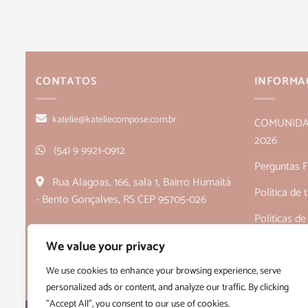
CONTATOS
INFORMA
katelie@kateliecompose.com.br
COMUNIDADE
2026
(54) 9 9921-0912
Perguntas 
Rua Alagoas, 166, sala 1, Bairro Humaitá
Política de
- Bento Gonçalves, RS CEP 95705-026
Políticas de
Quem Som
We value your privacy
Termos e C
We use cookies to enhance your browsing experience, serve
personalized ads or content, and analyze our traffic. By clicking
"Accept All", you consent to our use of cookies.